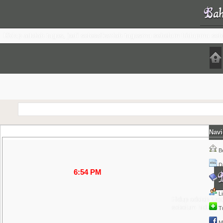
Hidup adalah tugas, jadi selesaikanlah tugasmu sebelum hidupmu sel
Navi
+
B
Da
Jam :
6:54 PM
wita
Senin, 10 Agu 2026 M
B
L
Hidup adalah tuga
sebelum hidupmu 
T
M