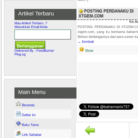
POSTING PERDANAKU DI
Artikel Terbaru
XTGEM.COM
Ke A
Mau Artikel Terbaru..?
Masukkan Email Anda
POSTING PERDANAKU DI XTGEM.COM In
xtgem.com, yang ku berinama baharma
Mohon bimbingannya dari para senior ka
← Kembali
Delivered By :
FeedBurner
Show
Ping.sg
Main Menu
Beranda
Daftar Isi
Buku Tamu
Link Sahabat