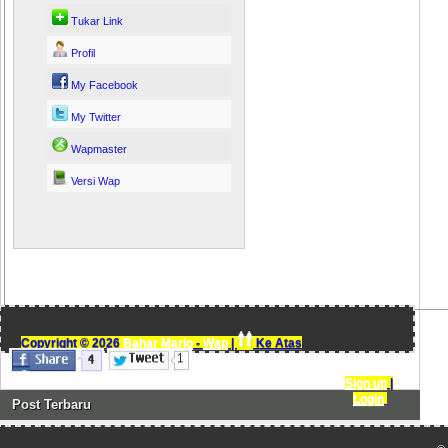
Tukar Link
Profil
My Facebook
My Twitter
Wapmaster
Versi Wap
Copyright ©
2026
Bahar Mario
-
Wap
|
Ke Atas
Sign up
|
Login
+
Post Terbaru