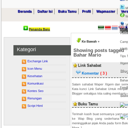
M
Beranda
Daftar Isi
Buku Tamu
Profil
Wapmaster
Ver
W
V
Penanda Baru
Kate
Ke Bawah
+
Camp
Kategori
MWB
Showing posts tagged
Bahar Mario
Tips 
Exchange Link
Xtge
Link Sahabat
Icon Menu
Blog
( 3 )
Kesehatan
Bahar
Komunikasi
Salam sahabat Waper Xtgem dan semua
Feed
Kata kunci Link Sahabat Untuk menja
Kontes Seo
Blogger sekaligus kita saling membantu
Baha
Renungan
Buku Tamu
Script Html
Terimah kasih buat semuanya yang su
ke Wap Blog yang sederhana ini d
meninggalkan jejak Anda pada form Buku
More..]