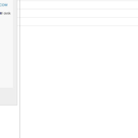
.0
/ detik