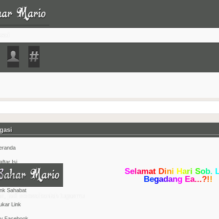
esai
gasi
eranda
ftar Isi
S
e
l
a
m
a
t
D
i
n
i
H
a
r
i
S
o
b
.
uku Tamu
B
e
g
a
d
a
n
g
E
a
.
.
.
?
!
!
ink Sahabat
s, jadi selesaikanlah tugasmu
selesai
ukar Link
y Facebook