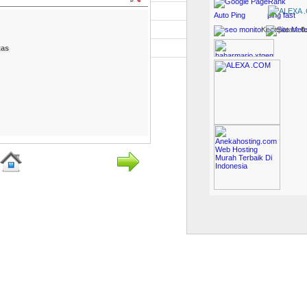
Kecepatan:
0
tas