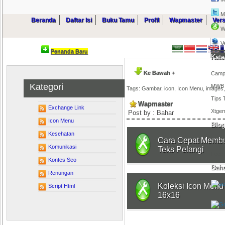
M
Beranda
Daftar Isi
Buku Tamu
Profil
Wapmaster
Ver
W
V
Penanda Baru
Kate
Ke Bawah
+
Camp
Kategori
MWB
Tags:
Gambar
,
icon
,
Icon Menu
,
images
Tips 
Wapmaster
Exchange Link
Xtge
Post by : Bahar
Icon Menu
Blog
Kesehatan
Cara Cepat Memb
Bahar
Komunikasi
Teks Pelangi
Feed
Kontes Seo
Baha
Renungan
Koleksi Icon Menu
Script Html
16x16