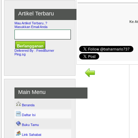
Artikel Terbaru
Ke A
Mau Artikel Terbaru..?
Masukkan Email Anda
Delivered By :
FeedBurner
Ping.sg
Main Menu
Beranda
Daftar Isi
Buku Tamu
Link Sahabat