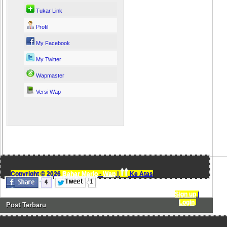
Tukar Link
Profil
My Facebook
My Twitter
Wapmaster
Versi Wap
Copyright ©
2026
Bahar Mario
-
Wap
|
Ke Atas
Sign up
|
Login
+
Post Terbaru