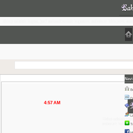
Hidup adalah tugas, jadi selesaikanlah tugasmu sebelum hidupmu sel
Navi
+
B
Da
Jam :
4:57 AM
wita
Sabtu, 08 Agu 2026 M
B
L
Hidup adalah tuga
sebelum hidupmu 
T
M